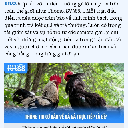
RR88
hợp tác với nhiều trường gà lớn, uy tín trên
toàn thế giới như: Thomo, SV388,… Mỗi trận đấu
diễn ra đều được đảm bảo về tính minh bạch trong
quá trình trả kết quả và trả thưởng. Luôn có trọng
tài giám sát và sự hỗ trợ từ các camera ghi lại chi
tiết về những hoạt động diễn ra trong trận đấu. Vì
vậy, người chơi sẽ cảm nhận được sự an toàn và
công bằng trong từng giai đoạn.