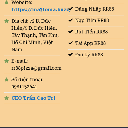
Website:
Đăng Nhập RR88
https://ma3loma.buzz/
Nạp Tiền RR88
Địa chỉ:
72 D. Đức
Hiền/5 D. Đức Hiền,
Rút Tiền RR88
Tây Thạnh, Tân Phú,
Hồ Chí Minh, Việt
Tải App RR88
Nam
Đại Lý RR88
E-mail:
rr88pizza@gmail.com
Số điện thoại:
0981152641
CEO Trần Cao Trí