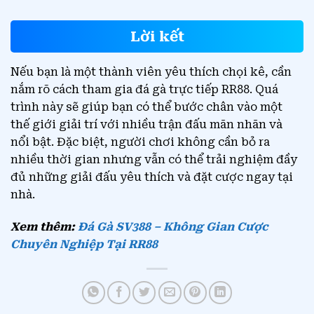
Lời kết
Nếu bạn là một thành viên yêu thích chọi kê, cần
nắm rõ cách tham gia đá gà trực tiếp RR88. Quá
trình này sẽ giúp bạn có thể bước chân vào một
thế giới giải trí với nhiều trận đấu mãn nhãn và
nổi bật. Đặc biệt, người chơi không cần bỏ ra
nhiều thời gian nhưng vẫn có thể trải nghiệm đầy
đủ những giải đấu yêu thích và đặt cược ngay tại
nhà.
Xem thêm:
Đá Gà SV388 – Không Gian Cược
Chuyên Nghiệp Tại RR88