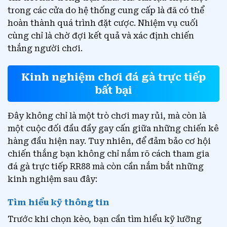
trong các cửa do hệ thống cung cấp là đã có thể
hoàn thành quá trình đặt cược. Nhiệm vụ cuối
cùng chỉ là chờ đợi kết quả và xác định chiến
thắng người chơi.
Kinh nghiệm chơi đá gà trực tiếp
bất bại
Đây không chỉ là một trò chơi may rủi, mà còn là
một cuộc đối đầu đầy gay cấn giữa những chiến kê
hàng đầu hiện nay. Tuy nhiên, để đảm bảo cơ hội
chiến thắng bạn không chỉ nắm rõ cách tham gia
đá gà trực tiếp RR88 mà còn cần nắm bắt những
kinh nghiệm sau đây:
Tìm hiểu kỹ thông tin
Trước khi chọn kèo, bạn cần tìm hiểu kỹ lưỡng