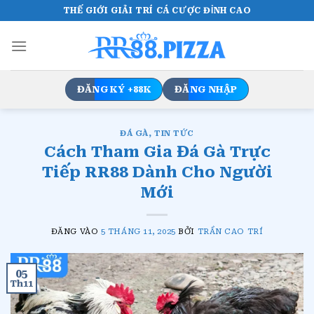
Bỏ
THẾ GIỚI GIẢI TRÍ CÁ CƯỢC ĐỈNH CAO
qua
nội
dung
ĐĂNG KÝ +88K
ĐĂNG NHẬP
ĐÁ GÀ
,
TIN TỨC
Cách Tham Gia Đá Gà Trực
Tiếp RR88 Dành Cho Người
Mới
ĐĂNG VÀO
5 THÁNG 11, 2025
BỞI
TRẦN CAO TRÍ
05
Th11