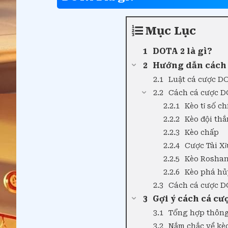
Mục Lục
DOTA 2 là gì?
Hướng dẫn cách 
Luật cá cược D
Cách cá cược D
Kèo tỉ số c
Kèo đội th
Kèo chấp
Cược Tài Xỉ
Kèo Rosha
Kèo phá hủ
Cách cá cược DO
Gợi ý cách cá cư
Tổng hợp thông 
Nắm chắc về kè