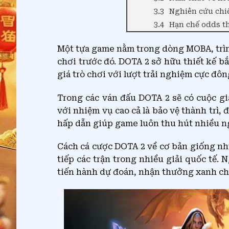
Nghiên cứu chiế
Hạn chế odds t
Một tựa game nằm trong dòng MOBA, trìn
chơi trước đó. DOTA 2 sở hữu thiết kế b
giá trò chơi với lượt trải nghiệm cực đôn
Trong các ván đấu DOTA 2 sẽ có cuộc gia
với nhiệm vụ cao cả là bảo vệ thành trì
hấp dẫn giúp game luôn thu hút nhiều n
Cách cá cược DOTA 2 về cơ bản giống như
tiếp các trận trong nhiều giải quốc tế.
tiến hành dự đoán, nhận thưởng xanh ch