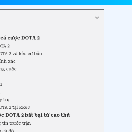
cá cược DOTA 2
OTA 2
OTA 2 và kèo cơ bản
hính xác
ắng cuộc
u
n
y trụ
TA 2 tại RR88
ợc DOTA 2 bất bại từ cao thủ
tin trước trận
o cá độ