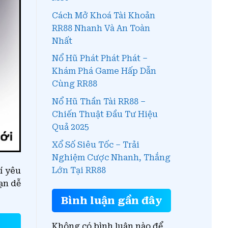
Cách Mở Khoá Tài Khoản
RR88 Nhanh Và An Toàn
Nhất
Nổ Hũ Phát Phát Phát –
Khám Phá Game Hấp Dẫn
Cùng RR88
Nổ Hũ Thần Tài RR88 –
Chiến Thuật Đầu Tư Hiệu
Quả 2025
Xổ Số Siêu Tốc – Trải
Nghiệm Cược Nhanh, Thắng
Lớn Tại RR88
í yêu
ạn dễ
Bình luận gần đây
Không có bình luận nào để