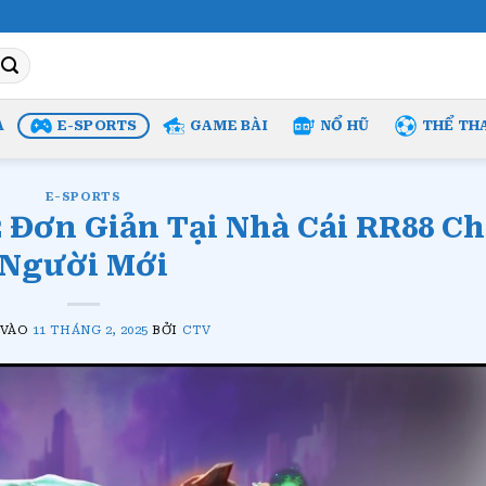
À
E-SPORTS
GAME BÀI
NỔ HŨ
THỂ TH
E-SPORTS
 Đơn Giản Tại Nhà Cái RR88 C
Người Mới
 VÀO
11 THÁNG 2, 2025
BỞI
CTV