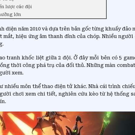
n lược các đội
hưởng lớn
h diện năm 2010 và dựa trên bản gốc từng khuấy đảo 
ắt mắt, hiệu ứng âm thanh đỉnh của chóp. Nhiều người
g.
o tranh khốc liệt giữa 2 đội. Ở đây mỗi bên có 5 gam
, đồng thời công phá trụ của đối thủ. Những màn combat
gười xem.
 nhiều môn thể thao điện tử khác. Nhà cái trình chiếu
 Người chơi xem chi tiết, nghiên cứu kèo từ hệ thống s
ín.