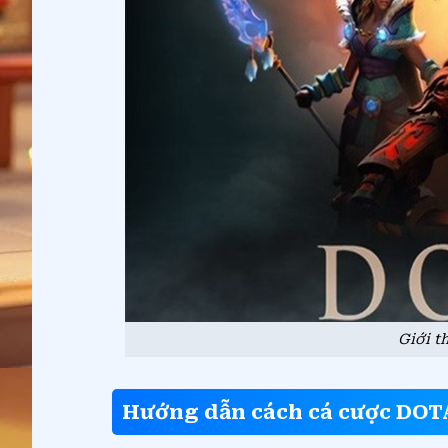
Giới t
Hướng dẫn cách cá cược DOT