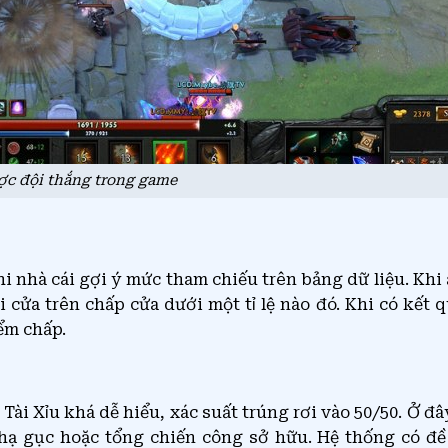
ợc đội thắng trong game
hi nhà cái gợi ý mức tham chiếu trên bảng dữ liệu. Khi
 cửa trên chấp cửa dưới một tỉ lệ nào đó. Khi có kết q
ểm chấp.
ài Xỉu khá dễ hiểu, xác suất trúng rơi vào 50/50. Ở đâ
ạ gục hoặc tổng chiến công sở hữu. Hệ thống có đề