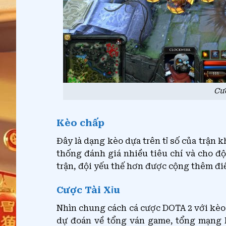
Cư
Kèo chấp
Đây là dạng kèo dựa trên tỉ số của trận k
thống đánh giá nhiều tiêu chí và cho đội
trận, đội yếu thế hơn được cộng thêm đi
Cược Tài Xỉu
Nhìn chung cách cá cược DOTA 2 với kèo T
dự đoán về tổng ván game, tổng mạng h